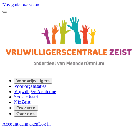
Navigatie overslaan
Voor vrijwilligers
Voor organisaties
VrijwilligersAcademie
Sociale kaart
NioZeist
Projecten
Over ons
Account aanmaken
Log in