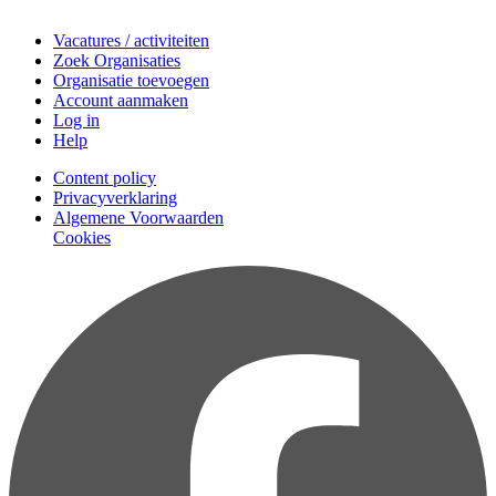
Doe mee
Vacatures / activiteiten
Zoek Organisaties
Organisatie toevoegen
Account aanmaken
Log in
Help
Content policy
Privacyverklaring
Algemene Voorwaarden
Cookies