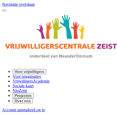
Navigatie overslaan
Voor vrijwilligers
Voor organisaties
VrijwilligersAcademie
Sociale kaart
NioZeist
Projecten
Over ons
Account aanmaken
Log in