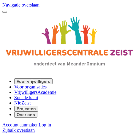
Navigatie overslaan
Voor vrijwilligers
Voor organisaties
VrijwilligersAcademie
Sociale kaart
NioZeist
Projecten
Over ons
Account aanmaken
Log in
Zijbalk overslaan