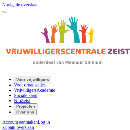
Navigatie overslaan
Voor vrijwilligers
Voor organisaties
VrijwilligersAcademie
Sociale kaart
NioZeist
Projecten
Over ons
Account aanmaken
Log in
Zijbalk overslaan