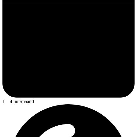
1—4 uur/maand