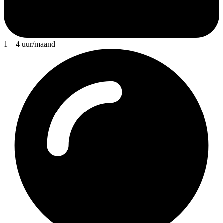
1—4 uur/maand