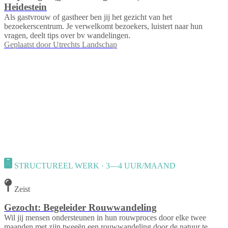
Heidestein
Als gastvrouw of gastheer ben jij het gezicht van het
bezoekerscentrum. Je verwelkomt bezoekers, luistert naar hun
vragen, deelt tips over bv wandelingen.
Geplaatst door
Utrechts Landschap
STRUCTUREEL WERK · 3—4 UUR/MAAND
Zeist
Gezocht: Begeleider Rouwwandeling
Wil jij mensen ondersteunen in hun rouwproces door elke twee
maanden met zijn tweeën een rouwwandeling door de natuur te