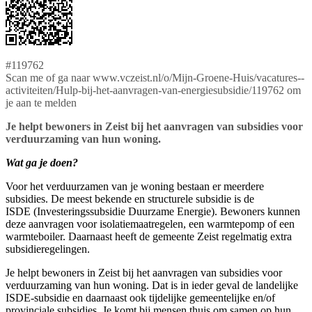
#119762
Scan me of ga naar www.vczeist.nl/o/Mijn-Groene-Huis/vacatures--
activiteiten/Hulp-bij-het-aanvragen-van-energiesubsidie/119762 om
je aan te melden
Je helpt bewoners in Zeist bij het aanvragen van subsidies voor
verduurzaming van hun woning.
Wat ga je doen?
Voor het verduurzamen van je woning bestaan er meerdere
subsidies. De meest bekende en structurele subsidie is de
ISDE (Investeringssubsidie Duurzame Energie). Bewoners kunnen
deze aanvragen voor isolatiemaatregelen, een warmtepomp of een
warmteboiler. Daarnaast heeft de gemeente Zeist regelmatig extra
subsidieregelingen.
Je helpt bewoners in Zeist bij het aanvragen van subsidies voor
verduurzaming van hun woning. Dat is in ieder geval de landelijke
ISDE-subsidie en daarnaast ook tijdelijke gemeentelijke en/of
provinciale subsidies. Je komt bij mensen thuis om samen op hun