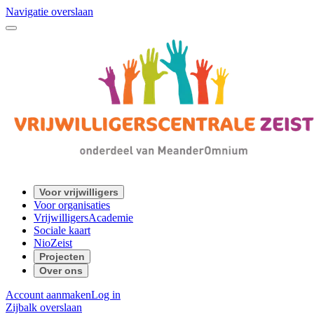
Navigatie overslaan
Voor vrijwilligers
Voor organisaties
VrijwilligersAcademie
Sociale kaart
NioZeist
Projecten
Over ons
Account aanmaken
Log in
Zijbalk overslaan