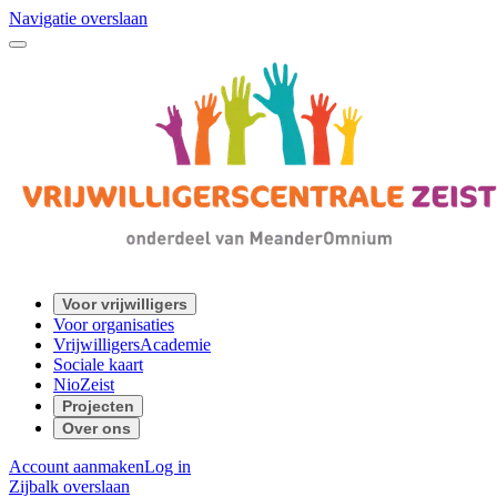
Navigatie overslaan
Voor vrijwilligers
Voor organisaties
VrijwilligersAcademie
Sociale kaart
NioZeist
Projecten
Over ons
Account aanmaken
Log in
Zijbalk overslaan