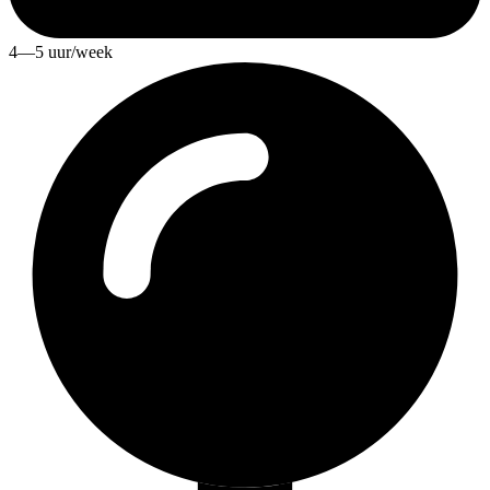
4—5 uur/week