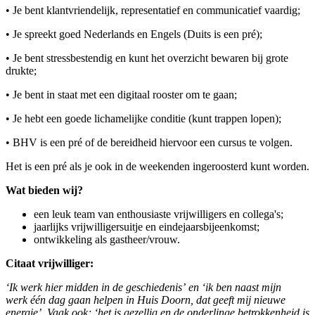
• Je bent klantvriendelijk, representatief en communicatief vaardig;
• Je spreekt goed Nederlands en Engels (Duits is een pré);
• Je bent stressbestendig en kunt het overzicht bewaren bij grote
drukte;
• Je bent in staat met een digitaal rooster om te gaan;
• Je hebt een goede lichamelijke conditie (kunt trappen lopen);
• BHV is een pré of de bereidheid hiervoor een cursus te volgen.
Het is een pré als je ook in de weekenden ingeroosterd kunt worden.
Wat bieden wij?
een leuk team van enthousiaste vrijwilligers en collega's;
jaarlijks vrijwilligersuitje en eindejaarsbijeenkomst;
ontwikkeling als gastheer/vrouw.
Citaat vrijwilliger:
‘Ik werk hier midden in de geschiedenis’ en ‘ik ben naast mijn
werk één dag gaan helpen in Huis Doorn, dat geeft mij nieuwe
energie’. Vaak ook; ‘het is gezellig en de onderlinge betrokkenheid is