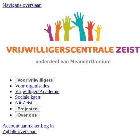
Navigatie overslaan
Voor vrijwilligers
Voor organisaties
VrijwilligersAcademie
Sociale kaart
NioZeist
Projecten
Over ons
Account aanmaken
Log in
Zijbalk overslaan