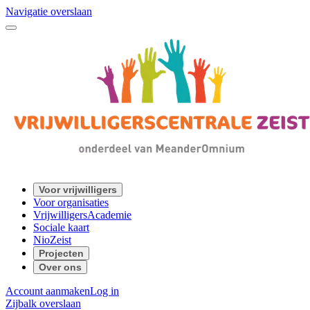
Navigatie overslaan
Voor vrijwilligers
Voor organisaties
VrijwilligersAcademie
Sociale kaart
NioZeist
Projecten
Over ons
Account aanmaken
Log in
Zijbalk overslaan