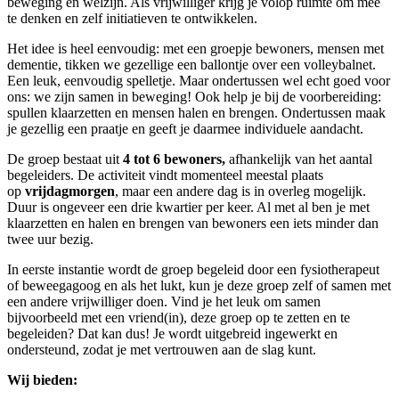
beweging en welzijn. Als vrijwilliger krijg je volop ruimte om mee
te denken en zelf initiatieven te ontwikkelen.
Het idee is heel eenvoudig: met een groepje bewoners, mensen met
dementie, tikken we gezellige een ballontje over een volleybalnet.
Een leuk, eenvoudig spelletje. Maar ondertussen wel echt goed voor
ons: we zijn samen in beweging! Ook help je bij de voorbereiding:
spullen klaarzetten en mensen halen en brengen. Ondertussen maak
je gezellig een praatje en geeft je daarmee individuele aandacht.
De groep bestaat uit
4 tot 6 bewoners,
afhankelijk van het aantal
begeleiders. De activiteit vindt momenteel meestal plaats
op
vrijdagmorgen
, maar een andere dag is in overleg mogelijk.
Duur is ongeveer een drie kwartier per keer. Al met al ben je met
klaarzetten en halen en brengen van bewoners een iets minder dan
twee uur bezig.
In eerste instantie wordt de groep begeleid door een fysiotherapeut
of beweegagoog en als het lukt, kun je deze groep zelf of samen met
een andere vrijwilliger doen. Vind je het leuk om samen
bijvoorbeeld met een vriend(in), deze groep op te zetten en te
begeleiden? Dat kan dus! Je wordt uitgebreid ingewerkt en
ondersteund, zodat je met vertrouwen aan de slag kunt.
Wij bieden: