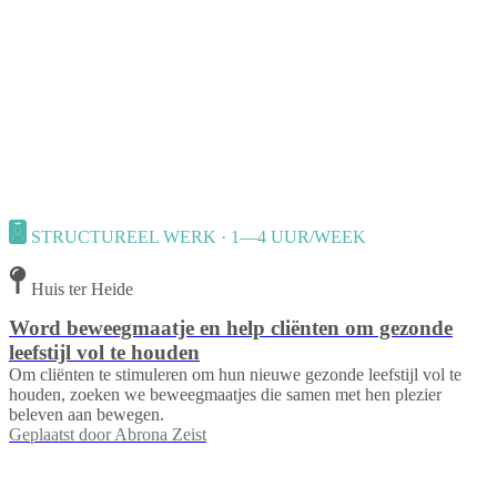
STRUCTUREEL WERK · 1—4 UUR/WEEK
Huis ter Heide
Word beweegmaatje en help cliënten om gezonde
leefstijl vol te houden
Om cliënten te stimuleren om hun nieuwe gezonde leefstijl vol te
houden, zoeken we beweegmaatjes die samen met hen plezier
beleven aan bewegen.
Geplaatst door
Abrona Zeist