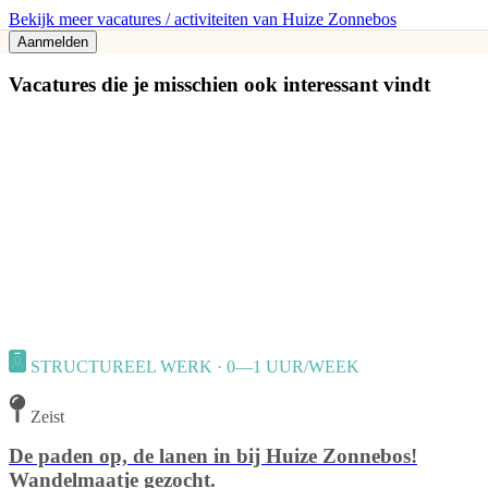
Bekijk meer vacatures / activiteiten van Huize Zonnebos
Aanmelden
Vacatures die je misschien ook interessant vindt
STRUCTUREEL WERK · 0—1 UUR/WEEK
Zeist
De paden op, de lanen in bij Huize Zonnebos!
Wandelmaatje gezocht.