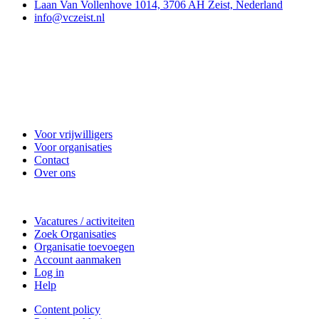
Laan Van Vollenhove 1014, 3706 AH Zeist, Nederland
info@vczeist.nl
Vrijwilligerscentrale Zeist
Voor vrijwilligers
Voor organisaties
Contact
Over ons
Doe mee
Vacatures / activiteiten
Zoek Organisaties
Organisatie toevoegen
Account aanmaken
Log in
Help
Content policy