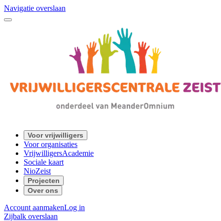
Navigatie overslaan
Voor vrijwilligers
Voor organisaties
VrijwilligersAcademie
Sociale kaart
NioZeist
Projecten
Over ons
Account aanmaken
Log in
Zijbalk overslaan