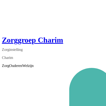
Zorggroep Charim
Zorginstelling
Charim
Zorg
Ouderen
Welzijn