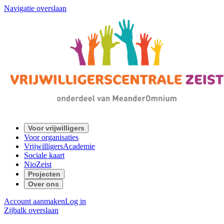
Navigatie overslaan
Voor vrijwilligers
Voor organisaties
VrijwilligersAcademie
Sociale kaart
NioZeist
Projecten
Over ons
Account aanmaken
Log in
Zijbalk overslaan