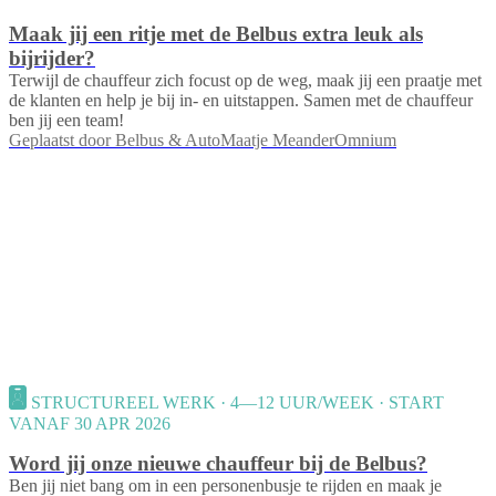
Maak jij een ritje met de Belbus extra leuk als
bijrijder?
Terwijl de chauffeur zich focust op de weg, maak jij een praatje met
de klanten en help je bij in- en uitstappen. Samen met de chauffeur
ben jij een team!
Geplaatst door
Belbus & AutoMaatje MeanderOmnium
STRUCTUREEL WERK · 4—12 UUR/WEEK · START
VANAF 30 APR 2026
Word jij onze nieuwe chauffeur bij de Belbus?
Ben jij niet bang om in een personenbusje te rijden en maak je