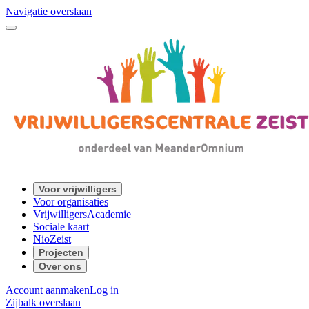
Navigatie overslaan
Voor vrijwilligers
Voor organisaties
VrijwilligersAcademie
Sociale kaart
NioZeist
Projecten
Over ons
Account aanmaken
Log in
Zijbalk overslaan