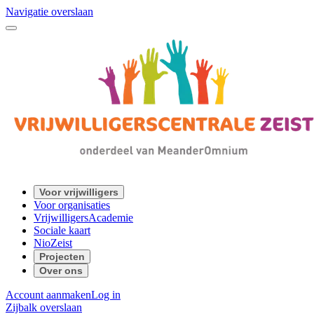
Navigatie overslaan
Voor vrijwilligers
Voor organisaties
VrijwilligersAcademie
Sociale kaart
NioZeist
Projecten
Over ons
Account aanmaken
Log in
Zijbalk overslaan