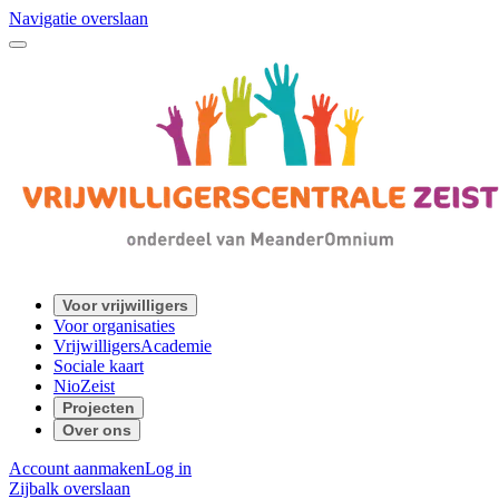
Navigatie overslaan
Voor vrijwilligers
Voor organisaties
VrijwilligersAcademie
Sociale kaart
NioZeist
Projecten
Over ons
Account aanmaken
Log in
Zijbalk overslaan