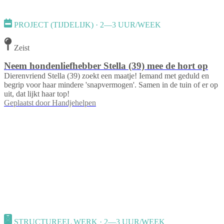
PROJECT (TIJDELIJK) · 2—3 UUR/WEEK
Zeist
Neem hondenliefhebber Stella (39) mee de hort op
Dierenvriend Stella (39) zoekt een maatje! Iemand met geduld en
begrip voor haar mindere 'snapvermogen'. Samen in de tuin of er op
uit, dat lijkt haar top!
Geplaatst door
Handjehelpen
STRUCTUREEL WERK · 2—3 UUR/WEEK