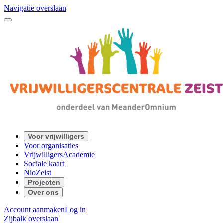
Navigatie overslaan
Voor vrijwilligers
Voor organisaties
VrijwilligersAcademie
Sociale kaart
NioZeist
Projecten
Over ons
Account aanmaken
Log in
Zijbalk overslaan