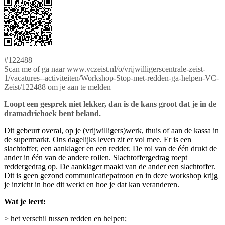
#122488
Scan me of ga naar www.vczeist.nl/o/vrijwilligerscentrale-zeist-
1/vacatures--activiteiten/Workshop-Stop-met-redden-ga-helpen-VC-
Zeist/122488 om je aan te melden
Loopt een gesprek niet lekker, dan is de kans groot dat je in de
dramadriehoek bent beland.
Dit gebeurt overal, op je (vrijwilligers)werk, thuis of aan de kassa in
de supermarkt. Ons dagelijks leven zit er vol mee. Er is een
slachtoffer, een aanklager en een redder. De rol van de één drukt de
ander in één van de andere rollen. Slachtoffergedrag roept
reddergedrag op. De aanklager maakt van de ander een slachtoffer.
Dit is geen gezond communicatiepatroon en in deze workshop krijg
je inzicht in hoe dit werkt en hoe je dat kan veranderen.
Wat je leert:
> het verschil tussen redden en helpen;