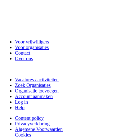
Vrijwilligerscentrale Zeist
Voor vrijwilligers
Voor organisaties
Contact
Over ons
Doe mee
Vacatures / activiteiten
Zoek Organisaties
Organisatie toevoegen
Account aanmaken
Log in
Help
Content policy
Privacyverklaring
Algemene Voorwaarden
Cookies