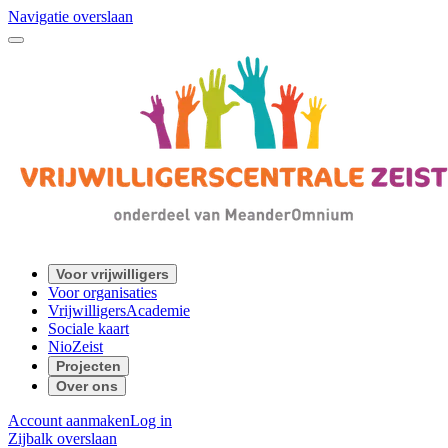
Navigatie overslaan
Voor vrijwilligers
Voor organisaties
VrijwilligersAcademie
Sociale kaart
NioZeist
Projecten
Over ons
Account aanmaken
Log in
Zijbalk overslaan