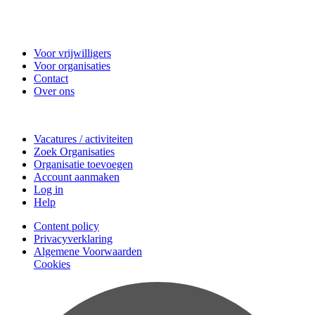
Vrijwilligerscentrale Zeist
Voor vrijwilligers
Voor organisaties
Contact
Over ons
Doe mee
Vacatures / activiteiten
Zoek Organisaties
Organisatie toevoegen
Account aanmaken
Log in
Help
Content policy
Privacyverklaring
Algemene Voorwaarden
Cookies