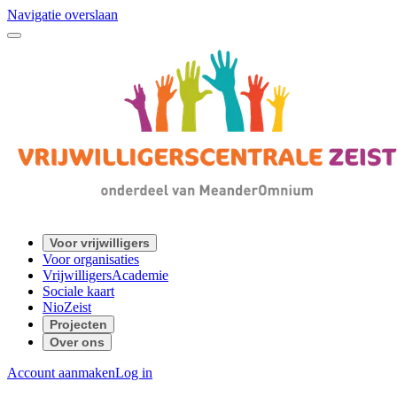
Navigatie overslaan
Voor vrijwilligers
Voor organisaties
VrijwilligersAcademie
Sociale kaart
NioZeist
Projecten
Over ons
Account aanmaken
Log in