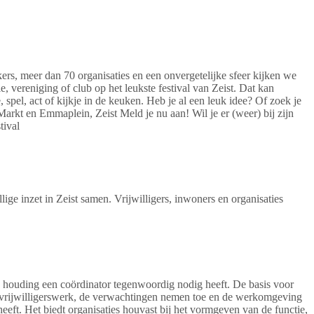
kers, meer dan 70 organisaties en een onvergetelijke sfeer kijken we
, vereniging of club op het leukste festival van Zeist. Dat kan
spel, act of kijkje in de keuken. Heb je al een leuk idee? Of zoek je
arkt en Emmaplein, Zeist Meld je nu aan! Wil je er (weer) bij zijn
tival
ge inzet in Zeist samen. Vrijwilligers, inwoners en organisaties
en houding een coördinator tegenwoordig nodig heeft. De basis voor
an vrijwilligerswerk, de verwachtingen nemen toe en de werkomgeving
ft. Het biedt organisaties houvast bij het vormgeven van de functie,