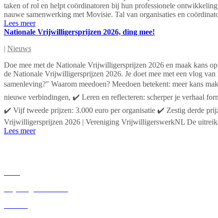
taken of rol en helpt coördinatoren bij hun professionele ontwikkeli
nauwe samenwerking met Movisie. Tal van organisaties en coördinatore
Lees meer
Nationale Vrijwilligersprijzen 2026, ding mee!
|
Nieuws
Doe mee met de Nationale Vrijwilligersprijzen 2026 en maak kans op 
de Nationale Vrijwilligersprijzen 2026. Je doet mee met een vlog van
samenleving?" Waarom meedoen? Meedoen betekent: meer kans maken op
nieuwe verbindingen, ✔️ Leren en reflecteren: scherper je verhaal for
✔️ Vijf tweede prijzen: 3.000 euro per organisatie ✔️ Zestig derde pr
Vrijwilligersprijzen 2026 | Vereniging VrijwilligerswerkNL De uitreik
Lees meer
Alles
Vrijwilligersverhalen
Nieuws