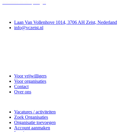
Vacature in de spotlight
Contact
Laan Van Vollenhove 1014, 3706 AH Zeist, Nederland
info@vczeist.nl
Vrijwilligerscentrale Zeist
Voor vrijwilligers
Voor organisaties
Contact
Over ons
Doe mee
Vacatures / activiteiten
Zoek Organisaties
Organisatie toevoegen
Account aanmaken