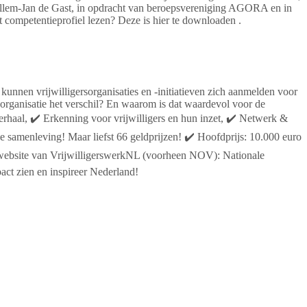
t Willem-Jan de Gast, in opdracht van beroepsvereniging AGORA en in
 competentieprofiel lezen? Deze is hier te downloaden .
nnen vrijwilligersorganisaties en -initiatieven zich aanmelden voor
sorganisatie het verschil? En waarom is dat waardevol voor de
haal, ✔️ Erkenning voor vrijwilligers en hun inzet, ✔️ Netwerk &
de samenleving! Maar liefst 66 geldprijzen! ✔️ Hoofdprijs: 10.000 euro
 de website van VrijwilligerswerkNL (voorheen NOV): Nationale
act zien en inspireer Nederland!