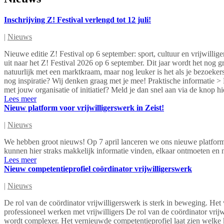
Inschrijving Z! Festival verlengd tot 12 juli!
|
Nieuws
Nieuwe editie Z! Festival op 6 september: sport, cultuur en vrijwillig
uit naar het Z! Festival 2026 op 6 september. Dit jaar wordt het nog g
natuurlijk met een marktkraam, maar nog leuker is het als je bezoekers
nog inspiratie? Wij denken graag met je mee! Praktische informatie >
met jouw organisatie of initiatief? Meld je dan snel aan via de knop h
Lees meer
Nieuw platform voor vrijwilligerswerk in Zeist!
|
Nieuws
We hebben groot nieuws! Op 7 april lanceren we ons nieuwe platform vo
kunnen hier straks makkelijk informatie vinden, elkaar ontmoeten e
Lees meer
Nieuw competentieprofiel coördinator vrijwilligerswerk
|
Nieuws
De rol van de coördinator vrijwilligerswerk is sterk in beweging. He
professioneel werken met vrijwilligers De rol van de coördinator vri
wordt complexer. Het vernieuwde competentieprofiel laat zien welke 