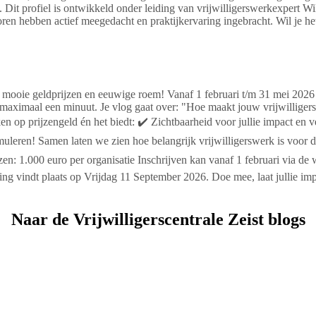
ng. Dit profiel is ontwikkeld onder leiding van vrijwilligerswerkexper
n hebben actief meegedacht en praktijkervaring ingebracht. Wil je het
mooie geldprijzen en eeuwige roem! Vanaf 1 februari t/m 31 mei 2026 ku
 maximaal een minuut. Je vlog gaat over: "Hoe maakt jouw vrijwilliger
 prijzengeld én het biedt: ✔️ Zichtbaarheid voor jullie impact en ver
muleren! Samen laten we zien hoe belangrijk vrijwilligerswerk is voor 
ijzen: 1.000 euro per organisatie Inschrijven kan vanaf 1 februari via
ing vindt plaats op Vrijdag 11 September 2026. Doe mee, laat jullie imp
Naar de Vrijwilligerscentrale Zeist blogs