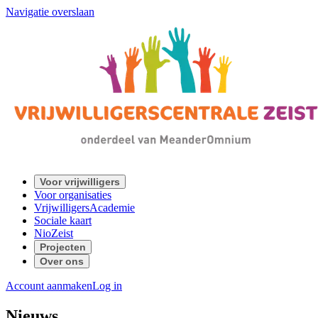
Navigatie overslaan
Voor vrijwilligers
Voor organisaties
VrijwilligersAcademie
Sociale kaart
NioZeist
Projecten
Over ons
Account aanmaken
Log in
Nieuws