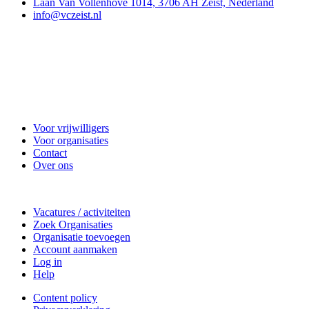
Laan Van Vollenhove 1014, 3706 AH Zeist, Nederland
info@vczeist.nl
Vrijwilligerscentrale Zeist
Voor vrijwilligers
Voor organisaties
Contact
Over ons
Doe mee
Vacatures / activiteiten
Zoek Organisaties
Organisatie toevoegen
Account aanmaken
Log in
Help
Content policy