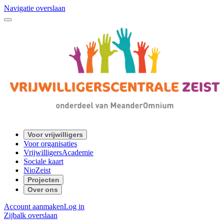
Navigatie overslaan
Voor vrijwilligers
Voor organisaties
VrijwilligersAcademie
Sociale kaart
NioZeist
Projecten
Over ons
Account aanmaken
Log in
Zijbalk overslaan