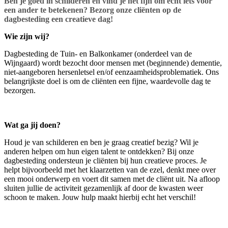
Ben je goed in schilderen en vind je het fijn om echt iets voor
een ander te betekenen? Bezorg onze cliënten op de
dagbesteding een creatieve dag!
Wie zijn wij?
Dagbesteding de Tuin- en Balkonkamer (onderdeel van de
Wijngaard) wordt bezocht door mensen met (beginnende) dementie,
niet-aangeboren hersenletsel en/of eenzaamheidsproblematiek. Ons
belangrijkste doel is om de cliënten een fijne, waardevolle dag te
bezorgen.
Wat ga jij doen?
Houd je van schilderen en ben je graag creatief bezig? Wil je
anderen helpen om hun eigen talent te ontdekken? Bij onze
dagbesteding ondersteun je cliënten bij hun creatieve proces. Je
helpt bijvoorbeeld met het klaarzetten van de ezel, denkt mee over
een mooi onderwerp en voert dit samen met de cliënt uit. Na afloop
sluiten jullie de activiteit gezamenlijk af door de kwasten weer
schoon te maken. Jouw hulp maakt hierbij echt het verschil!