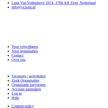
Laan Van Vollenhove 1014, 3706 AH Zeist, Nederland
info@vczeist.nl
Vrijwilligerscentrale Zeist
Voor vrijwilligers
Voor organisaties
Contact
Over ons
Doe mee
Vacatures / activiteiten
Zoek Organisaties
Organisatie toevoegen
Account aanmaken
Log in
Help
Content policy