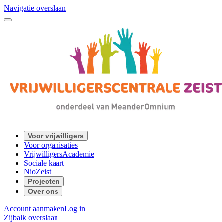
Navigatie overslaan
Voor vrijwilligers
Voor organisaties
VrijwilligersAcademie
Sociale kaart
NioZeist
Projecten
Over ons
Account aanmaken
Log in
Zijbalk overslaan