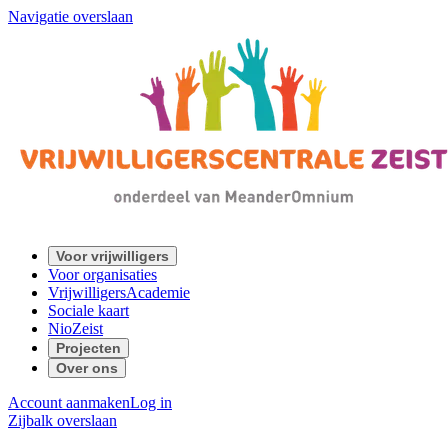
Navigatie overslaan
Voor vrijwilligers
Voor organisaties
VrijwilligersAcademie
Sociale kaart
NioZeist
Projecten
Over ons
Account aanmaken
Log in
Zijbalk overslaan