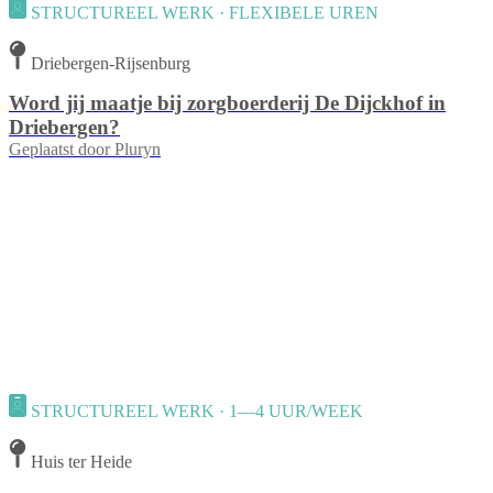
STRUCTUREEL WERK · FLEXIBELE UREN
Driebergen-Rijsenburg
Word jij maatje bij zorgboerderij De Dijckhof in
Driebergen?
Geplaatst door
Pluryn
STRUCTUREEL WERK · 1—4 UUR/WEEK
Huis ter Heide