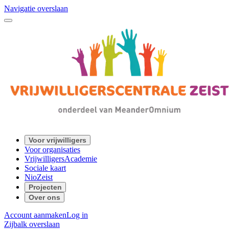
Navigatie overslaan
Voor vrijwilligers
Voor organisaties
VrijwilligersAcademie
Sociale kaart
NioZeist
Projecten
Over ons
Account aanmaken
Log in
Zijbalk overslaan