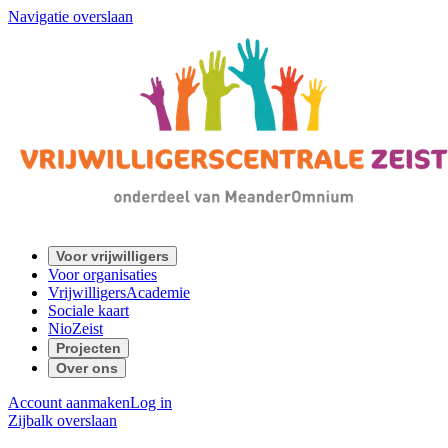
Navigatie overslaan
Voor vrijwilligers
Voor organisaties
VrijwilligersAcademie
Sociale kaart
NioZeist
Projecten
Over ons
Account aanmaken
Log in
Zijbalk overslaan