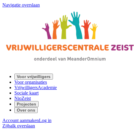
Navigatie overslaan
Voor vrijwilligers
Voor organisaties
VrijwilligersAcademie
Sociale kaart
NioZeist
Projecten
Over ons
Account aanmaken
Log in
Zijbalk overslaan