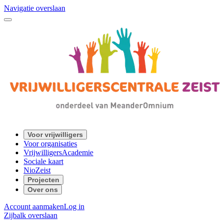
Navigatie overslaan
Voor vrijwilligers
Voor organisaties
VrijwilligersAcademie
Sociale kaart
NioZeist
Projecten
Over ons
Account aanmaken
Log in
Zijbalk overslaan