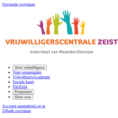
Navigatie overslaan
Voor vrijwilligers
Voor organisaties
VrijwilligersAcademie
Sociale kaart
NioZeist
Projecten
Over ons
Account aanmaken
Log in
Zijbalk overslaan