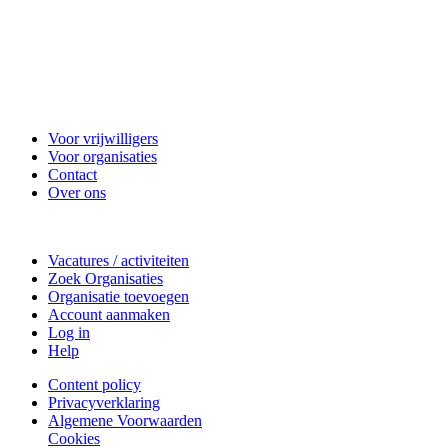
Vrijwilligerscentrale Zeist
Voor vrijwilligers
Voor organisaties
Contact
Over ons
Doe mee
Vacatures / activiteiten
Zoek Organisaties
Organisatie toevoegen
Account aanmaken
Log in
Help
Content policy
Privacyverklaring
Algemene Voorwaarden
Cookies