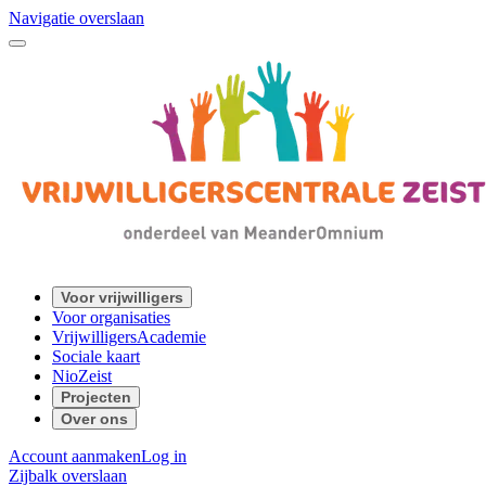
Navigatie overslaan
Voor vrijwilligers
Voor organisaties
VrijwilligersAcademie
Sociale kaart
NioZeist
Projecten
Over ons
Account aanmaken
Log in
Zijbalk overslaan