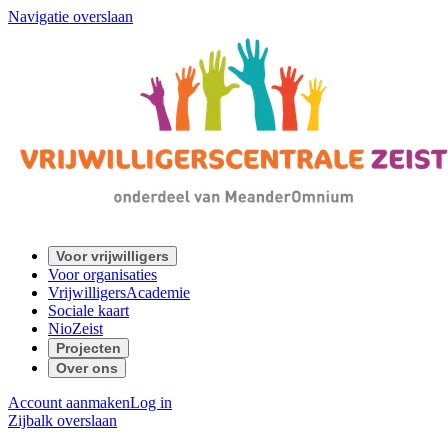
Navigatie overslaan
Voor vrijwilligers
Voor organisaties
VrijwilligersAcademie
Sociale kaart
NioZeist
Projecten
Over ons
Account aanmaken
Log in
Zijbalk overslaan