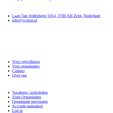
Contact
Laan Van Vollenhove 1014, 3706 AH Zeist, Nederland
info@vczeist.nl
Vrijwilligerscentrale Zeist
Voor vrijwilligers
Voor organisaties
Contact
Over ons
Doe mee
Vacatures / activiteiten
Zoek Organisaties
Organisatie toevoegen
Account aanmaken
Log in