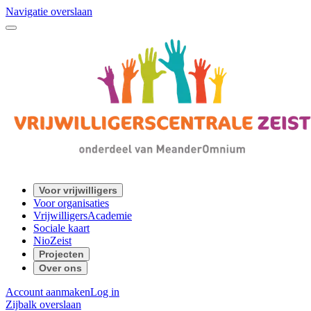
Navigatie overslaan
Voor vrijwilligers
Voor organisaties
VrijwilligersAcademie
Sociale kaart
NioZeist
Projecten
Over ons
Account aanmaken
Log in
Zijbalk overslaan