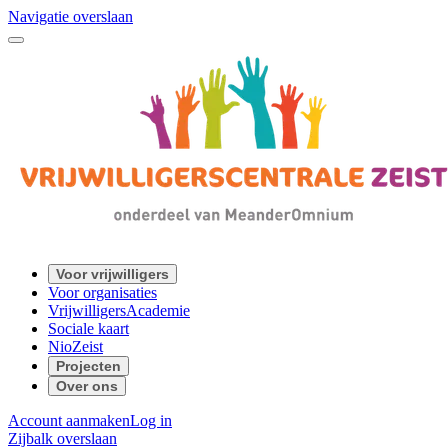
Navigatie overslaan
Voor vrijwilligers
Voor organisaties
VrijwilligersAcademie
Sociale kaart
NioZeist
Projecten
Over ons
Account aanmaken
Log in
Zijbalk overslaan