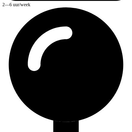
2—6 uur/week