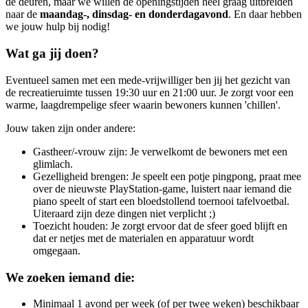
de deuren, maar we willen de openingstijden heel graag uitbreiden
naar de
maandag-, dinsdag- en donderdagavond
. En daar hebben
we jouw hulp bij nodig!
Wat ga jij doen?
Eventueel samen met een mede-vrijwilliger ben jij het gezicht van
de recreatieruimte tussen 19:30 uur en 21:00 uur. Je zorgt voor een
warme, laagdrempelige sfeer waarin bewoners kunnen 'chillen'.
Jouw taken zijn onder andere:
Gastheer/-vrouw zijn: Je verwelkomt de bewoners met een
glimlach.
Gezelligheid brengen: Je speelt een potje pingpong, praat mee
over de nieuwste PlayStation-game, luistert naar iemand die
piano speelt of start een bloedstollend toernooi tafelvoetbal.
Uiteraard zijn deze dingen niet verplicht ;)
Toezicht houden: Je zorgt ervoor dat de sfeer goed blijft en
dat er netjes met de materialen en apparatuur wordt
omgegaan.
We zoeken iemand die:
Minimaal 1 avond per week
(of per twee weken) beschikbaar