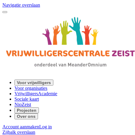
Navigatie overslaan
Voor vrijwilligers
Voor organisaties
VrijwilligersAcademie
Sociale kaart
NioZeist
Projecten
Over ons
Account aanmaken
Log in
Zijbalk overslaan