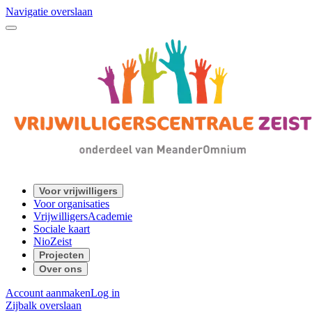
Navigatie overslaan
Voor vrijwilligers
Voor organisaties
VrijwilligersAcademie
Sociale kaart
NioZeist
Projecten
Over ons
Account aanmaken
Log in
Zijbalk overslaan