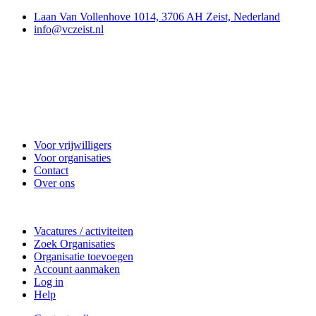
Laan Van Vollenhove 1014, 3706 AH Zeist, Nederland
info@vczeist.nl
Vrijwilligerscentrale Zeist
Voor vrijwilligers
Voor organisaties
Contact
Over ons
Doe mee
Vacatures / activiteiten
Zoek Organisaties
Organisatie toevoegen
Account aanmaken
Log in
Help