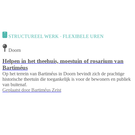
STRUCTUREEL WERK · FLEXIBELE UREN
Doorn
Helpen in het theehuis, moestuin of rosarium van
Bartiméus
Op het terrein van Bartiméus in Doorn bevindt zich de prachtige
historische theetuin die toegankelijk is voor de bewoners en publiek
van buitenaf.
Geplaatst door
Bartiméus Zeist