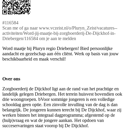
#116584
Scan me of ga naar www.vczeist.nl/o/Pluryn_Zeist/vacatures--
activiteiten/Word-jij-maatje-bij-zorgboerderij-De-Dijckhof-in-
Driebergen/116584 om je aan te melden
Word maatje bij Pluryn regio Driebergen! Bied persoonlijke
aandacht en gezelschap aan één cliënt. Werk op basis van jouw
beschikbaarheid en maak verschil!
Over ons
Zorgboerderij de Dijckhof ligt aan de rand van het prachtige en
landelijk gelegen Driebergen. Het terrein huisvest bovendien ook
drie woongroepen. bVoor sommige jongeren is een volledige
schooldag geen optie. Een zinvolle invulling van de dag is dan
belangrijk. De jongeren kunnen terecht bij De Dijckhof, waar zij
werken binnen het integraal dagprogramma; afgestemd op de
(hulp)vraag en wat de jongere aankan. Het opdoen van
succeservaringen staat voorop bij De Dijckhof.