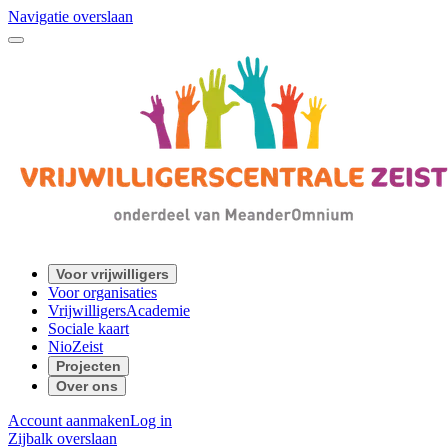
Navigatie overslaan
Voor vrijwilligers
Voor organisaties
VrijwilligersAcademie
Sociale kaart
NioZeist
Projecten
Over ons
Account aanmaken
Log in
Zijbalk overslaan