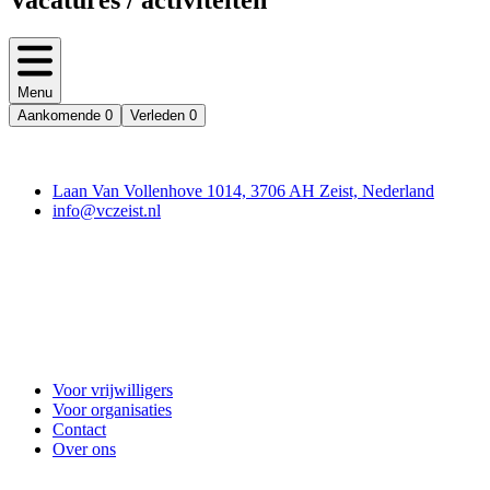
Vacatures / activiteiten
Menu
Aankomende
0
Verleden
0
Contact
Laan Van Vollenhove 1014, 3706 AH Zeist, Nederland
info@vczeist.nl
Vrijwilligerscentrale Zeist
Voor vrijwilligers
Voor organisaties
Contact
Over ons
Doe mee