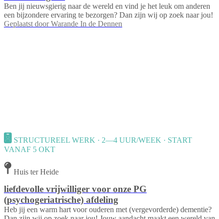
Ben jij nieuwsgierig naar de wereld en vind je het leuk om anderen
een bijzondere ervaring te bezorgen? Dan zijn wij op zoek naar jou!
Geplaatst door
Warande In de Dennen
STRUCTUREEL WERK · 2—4 UUR/WEEK · START
VANAF 5 OKT
Huis ter Heide
liefdevolle vrijwilliger voor onze PG
(psychogeriatrische) afdeling
Heb jij een warm hart voor ouderen met (vergevorderde) dementie?
Dan zijn wij op zoek naar jou! Jouw aandacht maakt een wereld van