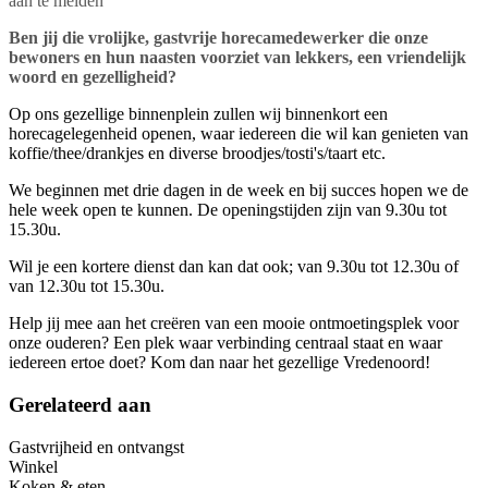
aan te melden
Ben jij die vrolijke, gastvrije horecamedewerker die onze
bewoners en hun naasten voorziet van lekkers, een vriendelijk
woord en gezelligheid?
Op ons gezellige binnenplein zullen wij binnenkort een
horecagelegenheid openen, waar iedereen die wil kan genieten van
koffie/thee/drankjes en diverse broodjes/tosti's/taart etc.
We beginnen met drie dagen in de week en bij succes hopen we de
hele week open te kunnen. De openingstijden zijn van 9.30u tot
15.30u.
Wil je een kortere dienst dan kan dat ook; van 9.30u tot 12.30u of
van 12.30u tot 15.30u.
Help jij mee aan het creëren van een mooie ontmoetingsplek voor
onze ouderen? Een plek waar verbinding centraal staat en waar
iedereen ertoe doet? Kom dan naar het gezellige Vredenoord!
Gerelateerd aan
Gastvrijheid en ontvangst
Winkel
Koken & eten