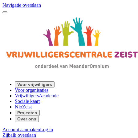
Navigatie overslaan
Voor vrijwilligers
Voor organisaties
VrijwilligersAcademie
Sociale kaart
NioZeist
Projecten
Over ons
Account aanmaken
Log in
Zijbalk overslaan