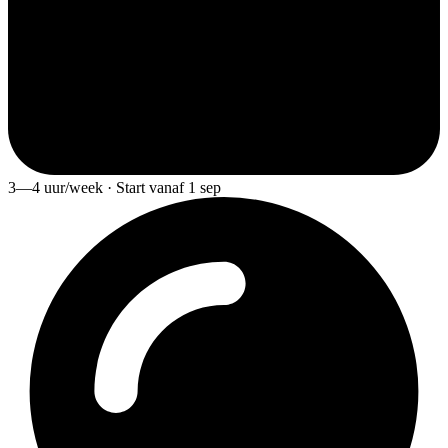
3—4 uur/week · Start vanaf 1 sep