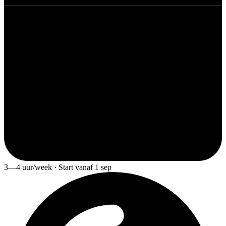
3—4 uur/week · Start vanaf 1 sep