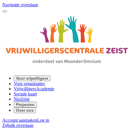
Navigatie overslaan
Voor vrijwilligers
Voor organisaties
VrijwilligersAcademie
Sociale kaart
NioZeist
Projecten
Over ons
Account aanmaken
Log in
Zijbalk overslaan