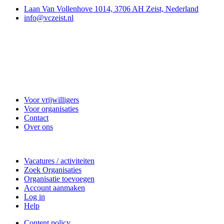
Laan Van Vollenhove 1014, 3706 AH Zeist, Nederland
info@vczeist.nl
Vrijwilligerscentrale Zeist
Voor vrijwilligers
Voor organisaties
Contact
Over ons
Doe mee
Vacatures / activiteiten
Zoek Organisaties
Organisatie toevoegen
Account aanmaken
Log in
Help
Content policy