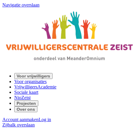
Navigatie overslaan
Voor vrijwilligers
Voor organisaties
VrijwilligersAcademie
Sociale kaart
NioZeist
Projecten
Over ons
Account aanmaken
Log in
Zijbalk overslaan