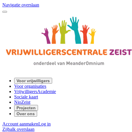
Navigatie overslaan
Voor vrijwilligers
Voor organisaties
VrijwilligersAcademie
Sociale kaart
NioZeist
Projecten
Over ons
Account aanmaken
Log in
Zijbalk overslaan