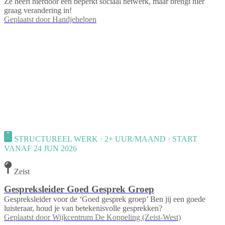
Ze heeft hierdoor een beperkt sociaal netwerk, maar brengt hier
graag verandering in!
Geplaatst door
Handjehelpen
STRUCTUREEL WERK · 2+ UUR/MAAND · START
VANAF 24 JUN 2026
Zeist
Gespreksleider Goed Gesprek Groep
Gespreksleider voor de ‘Goed gesprek groep’ Ben jij een goede
luisteraar, houd je van betekenisvolle gesprekken?
Geplaatst door
Wijkcentrum De Koppeling (Zeist-West)