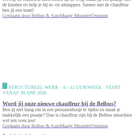
de klanten en help je bij in- en uitstappen. Samen met de chauffeur
ben jij een team!
Geplaatst door
Belbus & AutoMaatje MeanderOmnium
STRUCTUREEL WERK · 4—12 UUR/WEEK · START
VANAF 30 APR 2026
Word jij onze nieuwe chauffeur bij de Belbus?
Ben jij niet bang om in een personenbusje te rijden en maak je
makkelijk een praatje? Dan is chauffeur zijn bij de Belbus misschien
wel iets voor jou!
Geplaatst door
Belbus & AutoMaatje MeanderOmnium