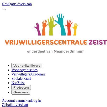
Navigatie overslaan
Voor vrijwilligers
Voor organisaties
VrijwilligersAcademie
Sociale kaart
NioZeist
Projecten
Over ons
Account aanmaken
Log in
Zijbalk overslaan