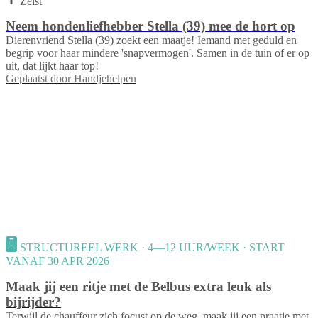
Zeist
Neem hondenliefhebber Stella (39) mee de hort op
Dierenvriend Stella (39) zoekt een maatje! Iemand met geduld en
begrip voor haar mindere 'snapvermogen'. Samen in de tuin of er op
uit, dat lijkt haar top!
Geplaatst door
Handjehelpen
STRUCTUREEL WERK · 4—12 UUR/WEEK · START
VANAF 30 APR 2026
Maak jij een ritje met de Belbus extra leuk als
bijrijder?
Terwijl de chauffeur zich focust op de weg, maak jij een praatje met