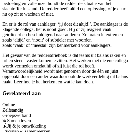
bedoeling en volle inzet houdt de redder de situatie van het
slachtoffer in stand. De redder heeft altijd een oplossing, of je daar
nu op zit te wachten of niet.
En er is de rol van aanklager: ‘jij doet dit altijd!’. De aanklager is de
klagende collega, het is nooit goed. Hij of zij reageert vaak
geïrriteerd en beschuldigend naar anderen. Ze praten in extremen
zoals ‘altijd’ en ‘nooit’ of subtieler met woorden
zoals ‘vaak’ of ‘meestal’ zijn kenmerkend voor aanklagers.
Het gevaar van de reddersdriehoek is dat teams uit balans raken en
rollen steeds vaster komen te zitten. Het werken met die ene collega
wordt vermeden omdat hij of zij juist die rol heeft.
Verantwoordelijkheid wordt niet genomen door de één en juist
opgepakt door een ander waardoor ook de werkverdeling uit balans
raakt. Leer hoe je het herkent en wat je kan doen.
Gerelateerd aan
Online
Zelfstandig
Groepsverband
🫶Samen leven
🤸Jij & je ontwikkeling
🤝Praten & samenwerken