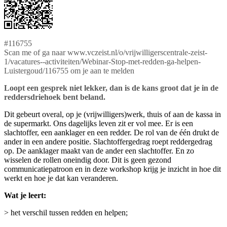
#116755
Scan me of ga naar www.vczeist.nl/o/vrijwilligerscentrale-zeist-
1/vacatures--activiteiten/Webinar-Stop-met-redden-ga-helpen-
Luistergoud/116755 om je aan te melden
Loopt een gesprek niet lekker, dan is de kans groot dat je in de
reddersdriehoek bent beland.
Dit gebeurt overal, op je (vrijwilligers)werk, thuis of aan de kassa in
de supermarkt. Ons dagelijks leven zit er vol mee. Er is een
slachtoffer, een aanklager en een redder. De rol van de één drukt de
ander in een andere positie. Slachtoffergedrag roept reddergedrag
op. De aanklager maakt van de ander een slachtoffer. En zo
wisselen de rollen oneindig door. Dit is geen gezond
communicatiepatroon en in deze workshop krijg je inzicht in hoe dit
werkt en hoe je dat kan veranderen.
Wat je leert:
> het verschil tussen redden en helpen;