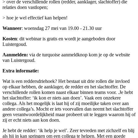
> over de verschillende rollen (redder, aanklager, slachtoffer) die
relaties doen vastlopen;
> hoe je wel effectief kan helpen!
Wanneer
: woensdag 27 mei van 19.00 - 21.30 uur
Kosten
: dit webinar is gratis en wordt je aangeboden door
Luistergoud.
Aanmelden:
via de turquoise aanmeldknop kom je op de website
van Luistergoud.
Extra informatie:
Wat is een reddersdriehoek? Het bestaat uit drie rollen die invloed
op elkaar hebben, de aanklager, de redder en het slachtoffer. De
verschillende rollen komen naast elkaar binnen teams voor. .Je hebt
het slachtoffer: ‘ik kon er niets aan doen’. Vaak een onzekere
collega. Als het mogelijk is laat hij of zij moeilijke taken over aan
andere collega’s. Mocht er iets voorvallen dan neemt het slachtoffer
geen verantwoordelijkheid maar probeert uit te leggen waarom hij of
zij er echt niets aan kon doen.
Je hebt de redder: ‘ik help je wel’. Zeer tevreden met zichzelf en blij
als hij in kan springen om een collega te helpen. Met een goede