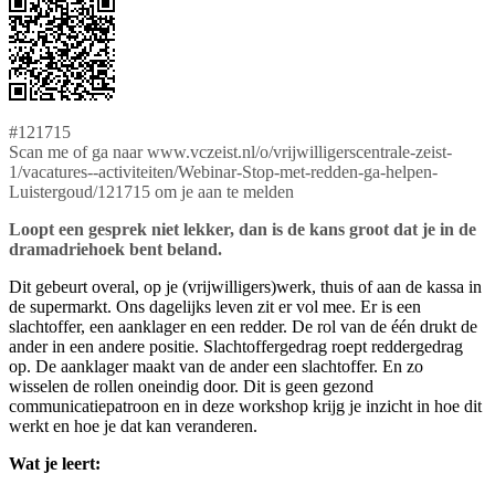
#121715
Scan me of ga naar www.vczeist.nl/o/vrijwilligerscentrale-zeist-
1/vacatures--activiteiten/Webinar-Stop-met-redden-ga-helpen-
Luistergoud/121715 om je aan te melden
Loopt een gesprek niet lekker, dan is de kans groot dat je in de
dramadriehoek bent beland.
Dit gebeurt overal, op je (vrijwilligers)werk, thuis of aan de kassa in
de supermarkt. Ons dagelijks leven zit er vol mee. Er is een
slachtoffer, een aanklager en een redder. De rol van de één drukt de
ander in een andere positie. Slachtoffergedrag roept reddergedrag
op. De aanklager maakt van de ander een slachtoffer. En zo
wisselen de rollen oneindig door. Dit is geen gezond
communicatiepatroon en in deze workshop krijg je inzicht in hoe dit
werkt en hoe je dat kan veranderen.
Wat je leert: