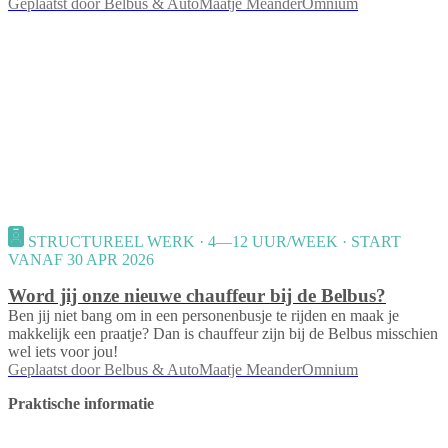
Geplaatst door
Belbus & AutoMaatje MeanderOmnium
STRUCTUREEL WERK · 4—12 UUR/WEEK · START
VANAF 30 APR 2026
Word jij onze nieuwe chauffeur bij de Belbus?
Ben jij niet bang om in een personenbusje te rijden en maak je
makkelijk een praatje? Dan is chauffeur zijn bij de Belbus misschien
wel iets voor jou!
Geplaatst door
Belbus & AutoMaatje MeanderOmnium
Praktische informatie