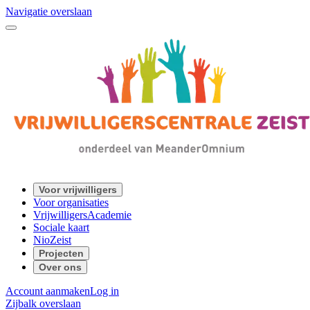
Navigatie overslaan
Voor vrijwilligers
Voor organisaties
VrijwilligersAcademie
Sociale kaart
NioZeist
Projecten
Over ons
Account aanmaken
Log in
Zijbalk overslaan