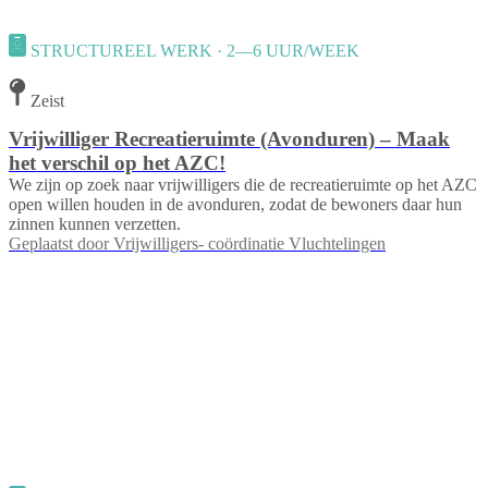
STRUCTUREEL WERK · 2—6 UUR/WEEK
Zeist
Vrijwilliger Recreatieruimte (Avonduren) – Maak
het verschil op het AZC!
We zijn op zoek naar vrijwilligers die de recreatieruimte op het AZC
open willen houden in de avonduren, zodat de bewoners daar hun
zinnen kunnen verzetten.
Geplaatst door
Vrijwilligers- coördinatie Vluchtelingen