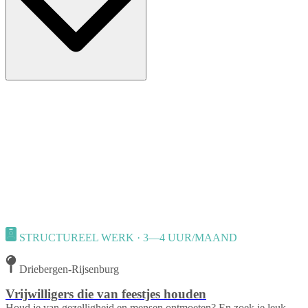
STRUCTUREEL WERK · 3—4 UUR/MAAND
Driebergen-Rijsenburg
Vrijwilligers die van feestjes houden
Houd je van gezelligheid en mensen ontmoeten? En zoek je leuk