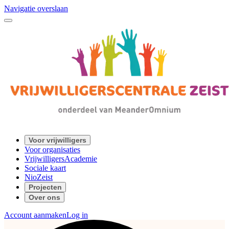
Navigatie overslaan
Voor vrijwilligers
Voor organisaties
VrijwilligersAcademie
Sociale kaart
NioZeist
Projecten
Over ons
Account aanmaken
Log in