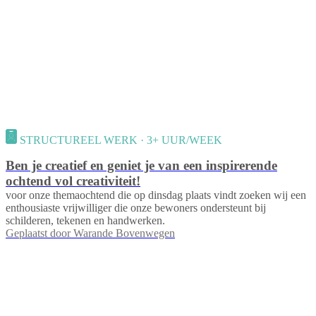
STRUCTUREEL WERK · 3+ UUR/WEEK
Ben je creatief en geniet je van een inspirerende
ochtend vol creativiteit!
voor onze themaochtend die op dinsdag plaats vindt zoeken wij een
enthousiaste vrijwilliger die onze bewoners ondersteunt bij
schilderen, tekenen en handwerken.
Geplaatst door
Warande Bovenwegen