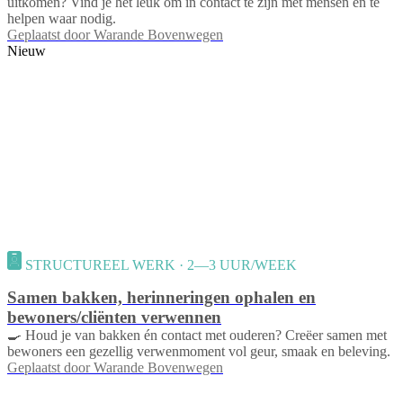
uitkomen? Vind je het leuk om in contact te zijn met mensen en te
helpen waar nodig.
Geplaatst door
Warande Bovenwegen
Nieuw
STRUCTUREEL WERK · 2—3 UUR/WEEK
Samen bakken, herinneringen ophalen en
bewoners/cliënten verwennen
🍳 Houd je van bakken én contact met ouderen? Creëer samen met
bewoners een gezellig verwenmoment vol geur, smaak en beleving.
Geplaatst door
Warande Bovenwegen