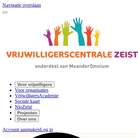
Navigatie overslaan
Voor vrijwilligers
Voor organisaties
VrijwilligersAcademie
Sociale kaart
NioZeist
Projecten
Over ons
Account aanmaken
Log in