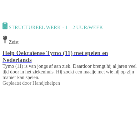
STRUCTUREEL WERK · 1—2 UUR/WEEK
Zeist
Help Oekraïense Tymo (11) met spelen en
Nederlands
Tymo (11) is van jongs af aan ziek. Daardoor brengt hij al jaren veel
tijd door in het ziekenhuis. Hij zoekt een maatje met wie hij op zijn
manier kan spelen.
Geplaatst door
Handjehelpen