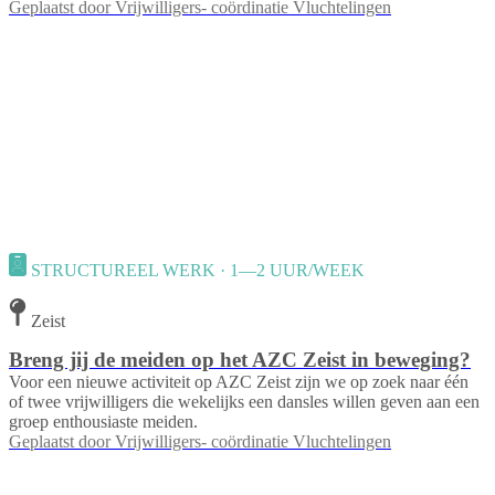
Geplaatst door
Vrijwilligers- coördinatie Vluchtelingen
STRUCTUREEL WERK · 1—2 UUR/WEEK
Zeist
Breng jij de meiden op het AZC Zeist in beweging?
Voor een nieuwe activiteit op AZC Zeist zijn we op zoek naar één
of twee vrijwilligers die wekelijks een dansles willen geven aan een
groep enthousiaste meiden.
Geplaatst door
Vrijwilligers- coördinatie Vluchtelingen