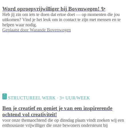
Word oproepvrijwilliger bij Bovenwegen! ✨
Heb jij zin om iets te doen dat ertoe doet — op momenten die jou
uitkomen? Vind je het leuk om in contact te zijn met mensen en te
helpen waar nodig.
Geplaatst door
Warande Bovenwegen
STRUCTUREEL WERK · 3+ UUR/WEEK
Ben je creatief en geniet je van een inspirerende
ochtend vol creativiteit!
voor onze themaochtend die op dinsdag plaats vindt zoeken wij een
enthousiaste vrijwilliger die onze bewoners ondersteunt bij