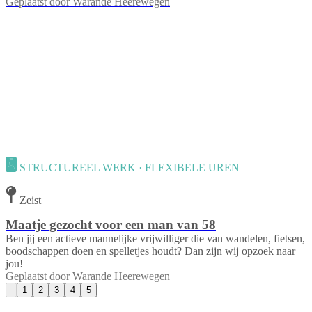
Geplaatst door
Warande Heerewegen
STRUCTUREEL WERK · FLEXIBELE UREN
Zeist
Maatje gezocht voor een man van 58
Ben jij een actieve mannelijke vrijwilliger die van wandelen, fietsen,
boodschappen doen en spelletjes houdt? Dan zijn wij opzoek naar
jou!
Geplaatst door
Warande Heerewegen
1
2
3
4
5