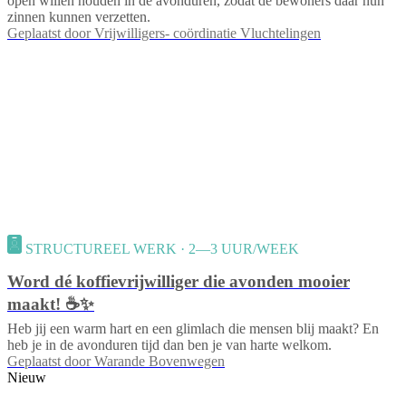
open willen houden in de avonduren, zodat de bewoners daar hun
zinnen kunnen verzetten.
Geplaatst door
Vrijwilligers- coördinatie Vluchtelingen
STRUCTUREEL WERK · 2—3 UUR/WEEK
Word dé koffievrijwilliger die avonden mooier
maakt! ☕✨
Heb jij een warm hart en een glimlach die mensen blij maakt? En
heb je in de avonduren tijd dan ben je van harte welkom.
Geplaatst door
Warande Bovenwegen
Nieuw