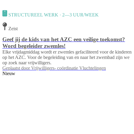
STRUCTUREEL WERK · 2—3 UUR/WEEK
Zeist
Geef jij de kids van het AZC een veilige toekomst?
Word begeleider zwemles!
Elke vrijdagmiddag wordt er zwemles gefaciliteerd voor de kinderen
op het AZC. Voor de begeleiding van en naar het zwembad zijn we
op zoek naar vrijwilligers.
Geplaatst door
Vrijwilligers- coördinatie Vluchtelingen
Nieuw