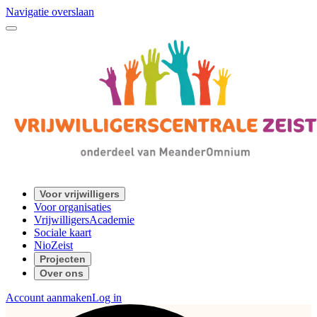
Navigatie overslaan
Voor vrijwilligers
Voor organisaties
VrijwilligersAcademie
Sociale kaart
NioZeist
Projecten
Over ons
Account aanmaken
Log in