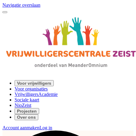
Navigatie overslaan
Voor vrijwilligers
Voor organisaties
VrijwilligersAcademie
Sociale kaart
NioZeist
Projecten
Over ons
Account aanmaken
Log in