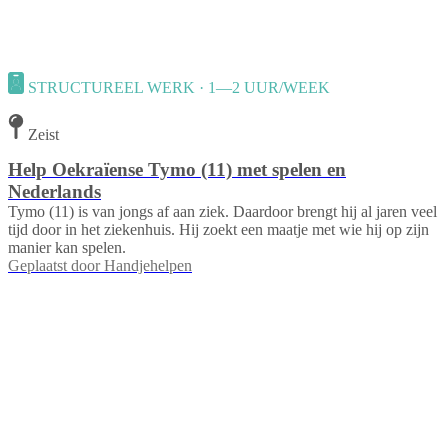
STRUCTUREEL WERK · 1—2 UUR/WEEK
Zeist
Help Oekraïense Tymo (11) met spelen en
Nederlands
Tymo (11) is van jongs af aan ziek. Daardoor brengt hij al jaren veel
tijd door in het ziekenhuis. Hij zoekt een maatje met wie hij op zijn
manier kan spelen.
Geplaatst door
Handjehelpen