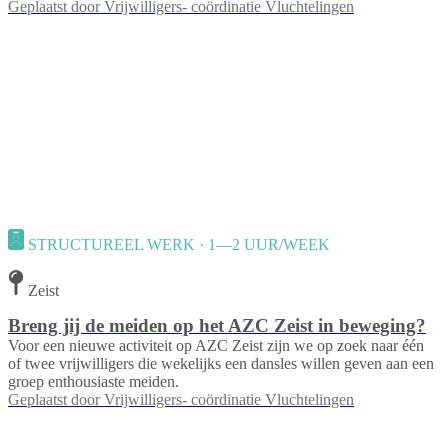
Geplaatst door
Vrijwilligers- coördinatie Vluchtelingen
STRUCTUREEL WERK · 1—2 UUR/WEEK
Zeist
Breng jij de meiden op het AZC Zeist in beweging?
Voor een nieuwe activiteit op AZC Zeist zijn we op zoek naar één
of twee vrijwilligers die wekelijks een dansles willen geven aan een
groep enthousiaste meiden.
Geplaatst door
Vrijwilligers- coördinatie Vluchtelingen