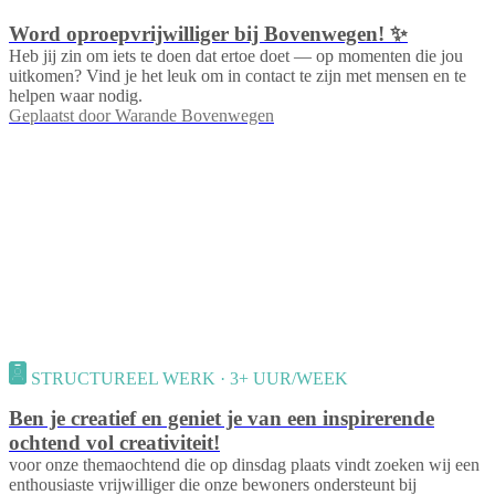
Word oproepvrijwilliger bij Bovenwegen! ✨
Heb jij zin om iets te doen dat ertoe doet — op momenten die jou
uitkomen? Vind je het leuk om in contact te zijn met mensen en te
helpen waar nodig.
Geplaatst door
Warande Bovenwegen
STRUCTUREEL WERK · 3+ UUR/WEEK
Ben je creatief en geniet je van een inspirerende
ochtend vol creativiteit!
voor onze themaochtend die op dinsdag plaats vindt zoeken wij een
enthousiaste vrijwilliger die onze bewoners ondersteunt bij