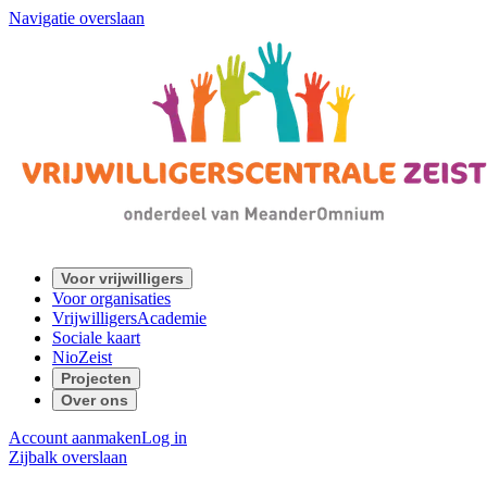
Navigatie overslaan
Voor vrijwilligers
Voor organisaties
VrijwilligersAcademie
Sociale kaart
NioZeist
Projecten
Over ons
Account aanmaken
Log in
Zijbalk overslaan