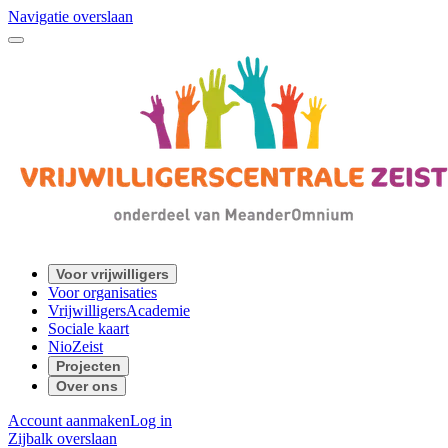
Navigatie overslaan
Voor vrijwilligers
Voor organisaties
VrijwilligersAcademie
Sociale kaart
NioZeist
Projecten
Over ons
Account aanmaken
Log in
Zijbalk overslaan