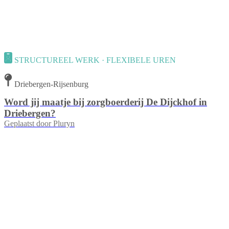
STRUCTUREEL WERK · FLEXIBELE UREN
Driebergen-Rijsenburg
Word jij maatje bij zorgboerderij De Dijckhof in
Driebergen?
Geplaatst door
Pluryn