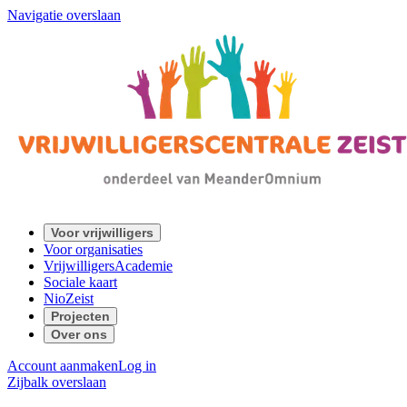
Navigatie overslaan
Voor vrijwilligers
Voor organisaties
VrijwilligersAcademie
Sociale kaart
NioZeist
Projecten
Over ons
Account aanmaken
Log in
Zijbalk overslaan