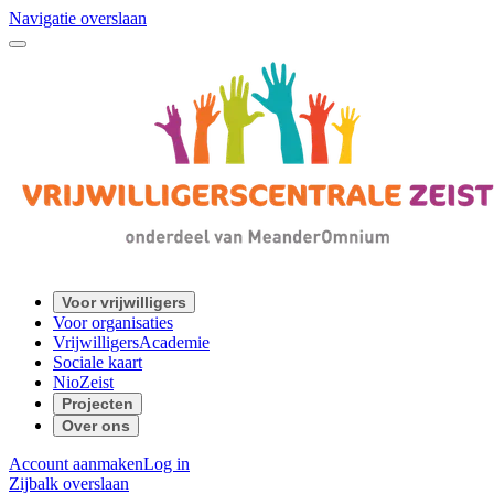
Navigatie overslaan
Voor vrijwilligers
Voor organisaties
VrijwilligersAcademie
Sociale kaart
NioZeist
Projecten
Over ons
Account aanmaken
Log in
Zijbalk overslaan